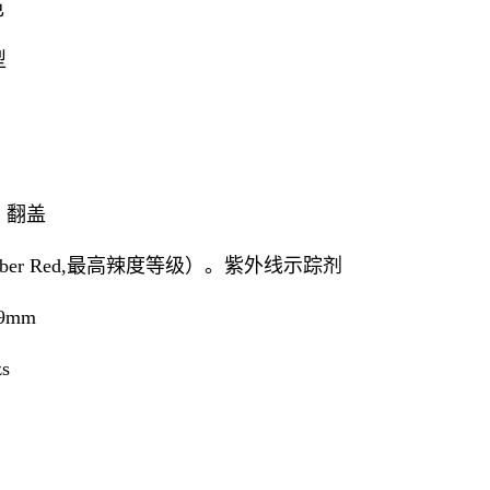
色
型
、翻盖
ber Red,最高辣度等级）。紫外线示踪剂
9mm
s